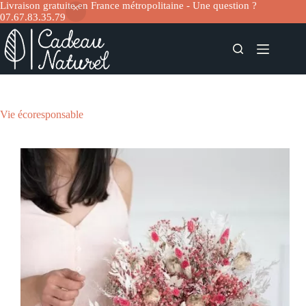
Livraison gratuite en France métropolitaine - Une question ?
07.67.83.35.79
Passer
au
contenu
Vie écoresponsable